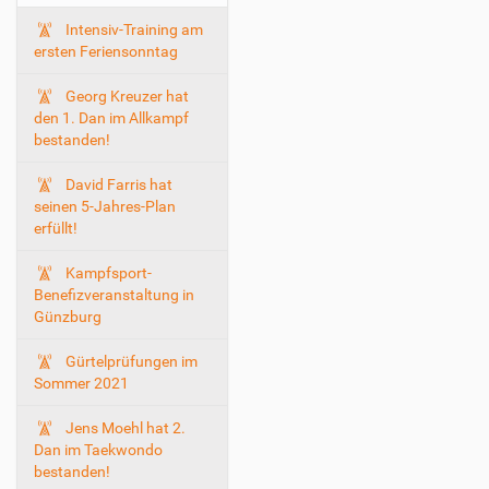
i
o
Intensiv-Training am
ersten Feriensonntag
n
Georg Kreuzer hat
den 1. Dan im Allkampf
bestanden!
David Farris hat
seinen 5-Jahres-Plan
erfüllt!
Kampfsport-
Benefizveranstaltung in
Günzburg
Gürtelprüfungen im
Sommer 2021
Jens Moehl hat 2.
Dan im Taekwondo
bestanden!