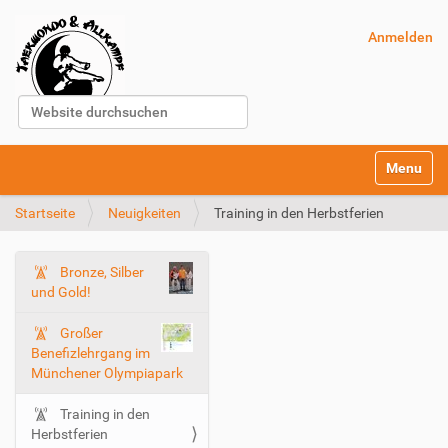
Anmelden
Website durchsuchen
Erweiterte Suche…
S
Toggle na
e
k
Startseite
Neuigkeiten
Training in den Herbstferien
t
i
o
Bronze, Silber
n
N
und Gold!
e
a
n
v
Großer
i
Benefizlehrgang im
Münchener Olympiapark
g
a
Training in den
t
Herbstferien