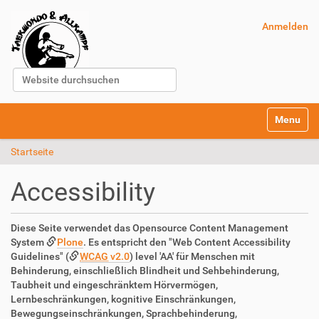
Anmelden
Website durchsuchen
Erweiterte Suche…
S
Toggle na
e
k
Startseite
t
i
o
Accessibility
n
e
n
Diese Seite verwendet das Opensource Content Management
System
Plone
. Es entspricht den "Web Content Accessibility
Guidelines" (
WCAG
v2.0
) level 'AA' für Menschen mit
Behinderung, einschließlich Blindheit und Sehbehinderung,
Taubheit und eingeschränktem Hörvermögen,
Lernbeschränkungen, kognitive Einschränkungen,
Bewegungseinschränkungen, Sprachbehinderung,